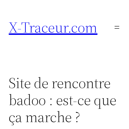
Aller
au
X-Traceur.com
contenu
Site de rencontre
badoo : est-ce que
ça marche ?